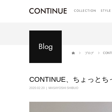
COLLECTION
STYLE
Blog
ブログ
CON
CONTINUE、ちょっ
2020.02.20
MASAYOSHI SHIBUO