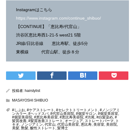
Instagramはこちら
https://www.instagram.com/continue_shibuo/
【CONTINUE】「恵比寿/代官山」
渋谷区恵比寿西1-21-5 west21 5階
JR線/日比谷線 恵比寿駅、徒歩5分
東横線 代官山駅、徒歩８分
投稿者:
hairstylist
MASAYOSHI SHIBUO
#しぶお
,
#ケアストレート
,
#セレクトトリートメント
,
#ノンジアミ
ンカラー
,
#ヘッドスパ
,
#代官山美容院
,
#個室サロン
,
#個室美容室
,
#個室美容院
,
#恵比寿美容室
,
#恵比寿美容院
,
#渋尾
,
#白髪染め
,
#
髪質改善
,
#髪質改善ストレート
,
オージュア
,
ストレートパーマ
,
ト
キオ
,
ノンジアミン
,
代官山
,
代官山美容室
,
恵比寿
,
美容室
,
美容院
,
美髪
,
艶髪
,
酸性ストレート
,
髪博士