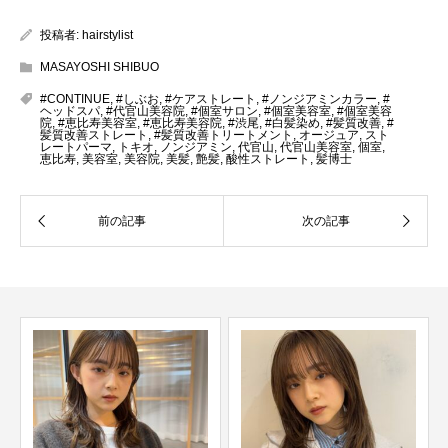
投稿者:
hairstylist
MASAYOSHI SHIBUO
#CONTINUE
,
#しぶお
,
#ケアストレート
,
#ノンジアミンカラー
,
#
ヘッドスパ
,
#代官山美容院
,
#個室サロン
,
#個室美容室
,
#個室美容
院
,
#恵比寿美容室
,
#恵比寿美容院
,
#渋尾
,
#白髪染め
,
#髪質改善
,
#
髪質改善ストレート
,
#髪質改善トリートメント
,
オージュア
,
スト
レートパーマ
,
トキオ
,
ノンジアミン
,
代官山
,
代官山美容室
,
個室
,
恵比寿
,
美容室
,
美容院
,
美髪
,
艶髪
,
酸性ストレート
,
髪博士