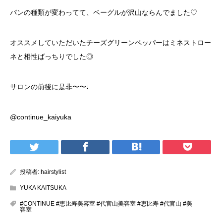
パンの種類が変わってて、ベーグルが沢山ならんでました♡
オススメしていただいたチーズグリーンペッパーはミネストロー
ネと相性ばっちりでした◎
サロンの前後に是非〜〜♩
@continue_kaiyuka
投稿者:
hairstylist
YUKA KAITSUKA
#CONTINUE #恵比寿美容室 #代官山美容室 #恵比寿 #代官山 #美
容室