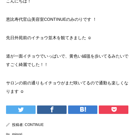
こんにちは！
恵比寿代官山美容室CONTINUEのみのりです ！
先日外苑前のイチョウ並木を観てきました ☺︎
道が一面イチョウでいっぱいで、黄色い絨毯を歩いてるみたいで
すごく綺麗でした！！
サロンの前の通りもイチョウがまだ咲いてるので通勤も楽しくな
ります ☺︎
投稿者:
CONTINUE
minori