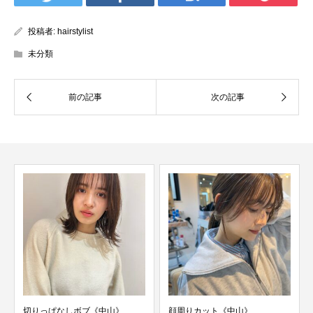
投稿者:
hairstylist
未分類
切りっぱなしボブ《中山》
顔周りカット《中山》