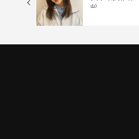
 新メンバー
山》