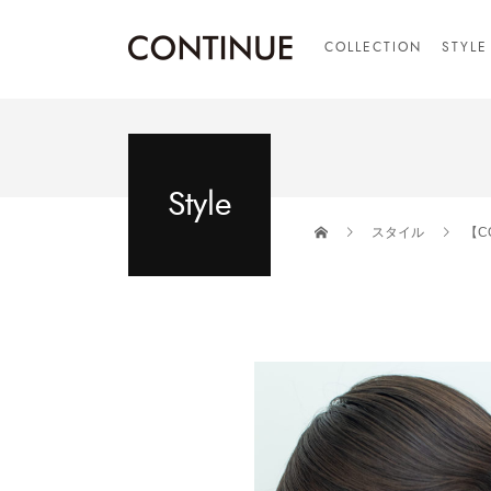
COLLECTION
STYLE
Style
スタイル
【C