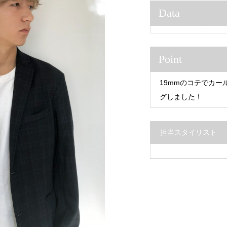
Data
Point
19mmのコテでカ
グしました！
担当スタイリスト