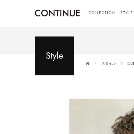
COLLECTION
STYLE
Style
スタイル
[C