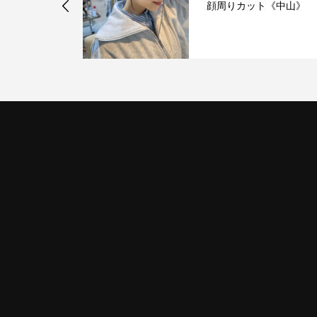
 新メンバー
顔周りカット《中山》