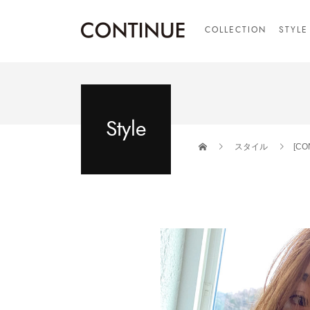
COLLECTION
STYLE
Style
スタイル
[C