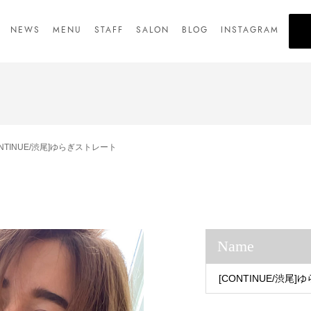
NEWS
MENU
STAFF
SALON
BLOG
INSTAGRAM
ONTINUE/渋尾]ゆらぎストレート
Name
[CONTINUE/渋尾