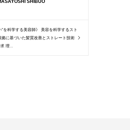
MASAYOSHI SHIBUO
い”を科学する美容師》 美容を科学するスト
根拠に基づいた髪質改善とストレート技術
理...