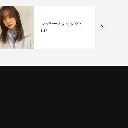
レイヤースタイル《中
山》