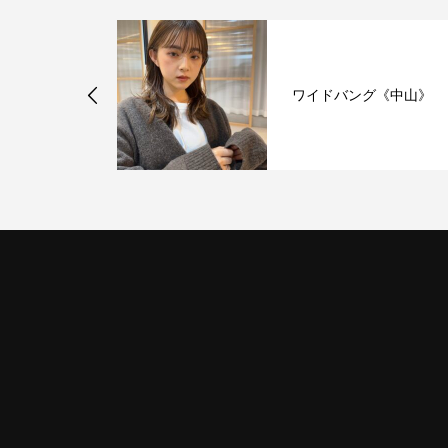
 新メンバー
ワイドバング《中山》