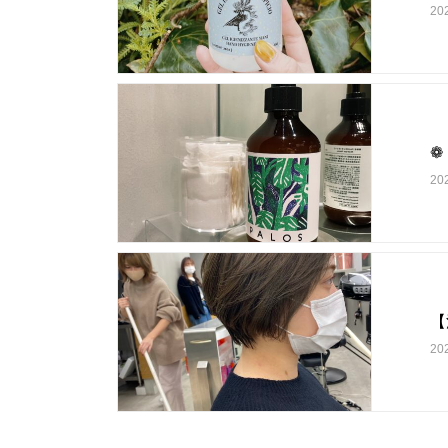
20
❁︎
20
【
202