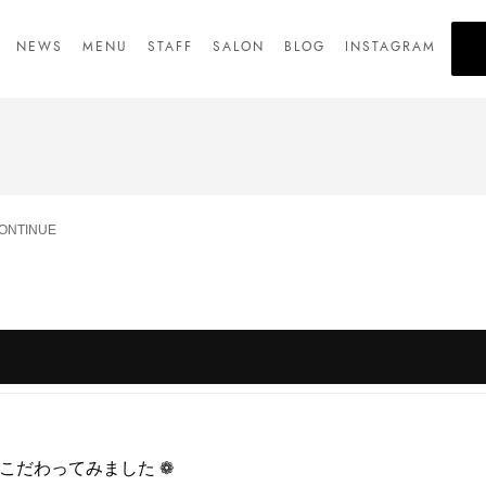
NEWS
MENU
STAFF
SALON
BLOG
INSTAGRAM
NTINUE
︎ こだわってみました ❁︎