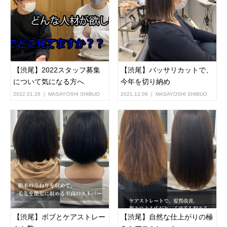
【渋尾】2022スタッフ募集
【渋尾】バッサリカットで、
について気になる方へ
今年を切り納め
2022.01.26
MASAYOSHI SHIBUO
2021.12.06
MASAYOSHI SHIBUO
【渋尾】ボブとケアストレー
【渋尾】自然な仕上がりの極