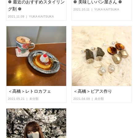
❁︎ 最近のおすすめスタイリン
❁︎ 美味しいパン屋さん ❁︎
グ剤 ❁︎
2021.10.11
YUKA KAITSUKA
2021.11.09
YUKA KAITSUKA
＜高橋＞レトロカフェ
＜高橋＞ピアス作り
2021.05.21
未分類
2021.04.09
未分類