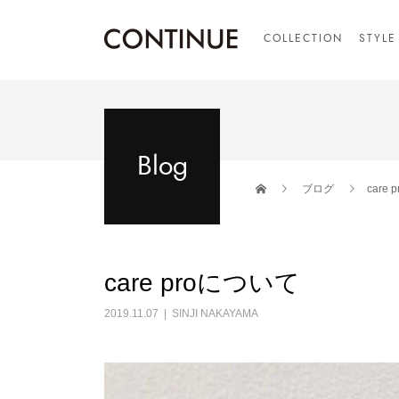
COLLECTION
STYLE
Blog
ブログ
care
care proについて
2019.11.07
SINJI NAKAYAMA