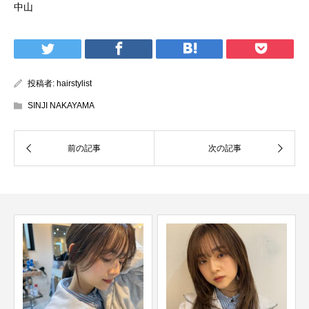
中山
投稿者:
hairstylist
SINJI NAKAYAMA