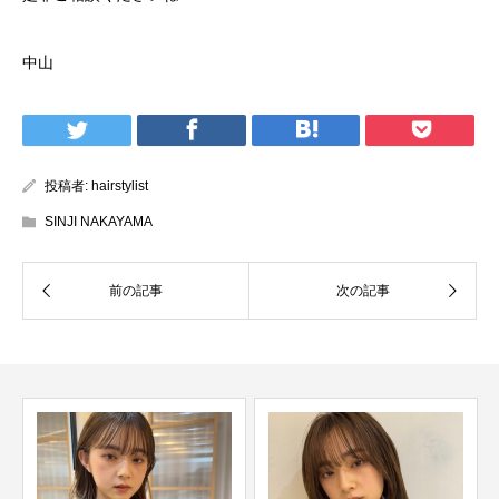
中山
投稿者:
hairstylist
SINJI NAKAYAMA