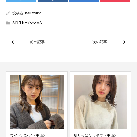
投稿者:
hairstylist
SINJI NAKAYAMA
ワイドバング《中山》
切りっぱなしボブ《中山》