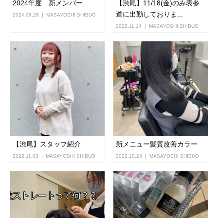
2024年度 新メンバー
【渋尾】11/18(金)のみ表参
道に出勤しておりま...
2024.06.26
MASAYOSHI SHIBUO
2022.11.14
MASAYOSHI SHIBUO
【渋尾】スタッフ紹介
新メニュー髪質改善カラー
2022.11.03
MASAYOSHI SHIBUO
2022.10.23
MASAYOSHI SHIBUO