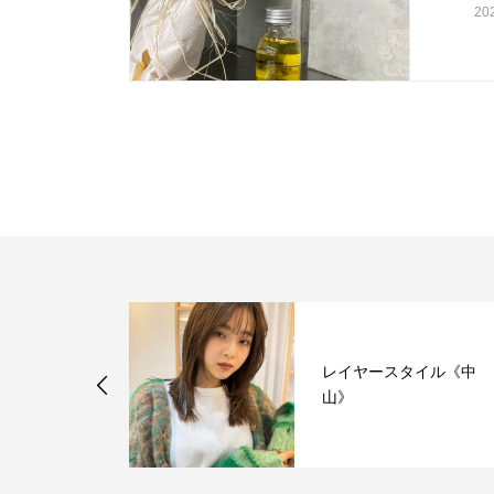
20
レイヤースタイル《中
 新メンバー
山》