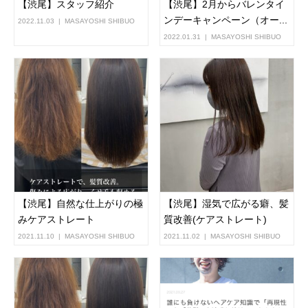
【渋尾】スタッフ紹介
【渋尾】2月からバレンタイ
ンデーキャンペーン（オー...
2022.11.03
MASAYOSHI SHIBUO
2022.01.31
MASAYOSHI SHIBUO
【渋尾】自然な仕上がりの極
【渋尾】湿気で広がる癖、髪
みケアストレート
質改善(ケアストレート)
2021.11.10
MASAYOSHI SHIBUO
2021.11.02
MASAYOSHI SHIBUO