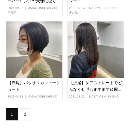
ーパーロング〜天使になり...
レート
2021.09.27
MASAYOSHI SHIBUO
,
2021.07.14
MASAYOSHI SHIBUO
,
未分類
未分類
【渋尾】バッサリカット〜シ
【渋尾】ケアストレートでど
ョート
んなくせ毛もますます綺麗...
2021.04.13
MASAYOSHI SHIBUO
2021.03.22
MASAYOSHI SHIBUO
1
2